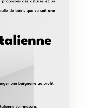
s proposons des astuces et un
alle de bains que ce soit
une
italienne
anger une
baignoire
au profit
’italienne sur-mesure.