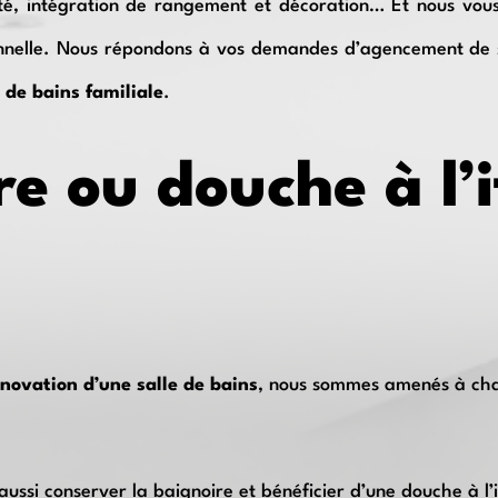
lité, intégration de rangement et décoration… Et nous vou
onnelle. Nous répondons à vos demandes d’agencement de s
 de bains familiale
.
re ou douche à l’
énovation d’une salle de bains
, nous sommes amenés à ch
 aussi conserver la baignoire et bénéficier d’une douche à l